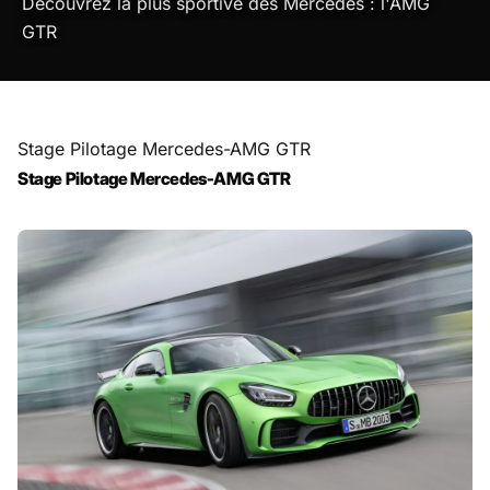
Découvrez la plus sportive des Mercedes : l'AMG
GTR
THÈME
CONNEXION
Stage Pilotage Mercedes-AMG GTR
Stage Pilotage Mercedes-AMG GTR