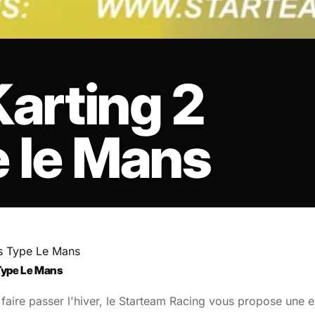
arting 2
 le Mans
s Type Le Mans
Type Le Mans
aire passer l'hiver, le Starteam Racing vous propose une e