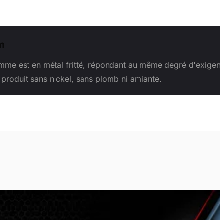
m
me est en métal fritté, répondant au même degré d'exigen
produit sans nickel, sans plomb ni amiante.