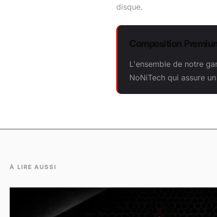
disque.
Composition Premiu
L'ensemble de notre gam
NoNiTech qui assure un 
À LIRE AUSSI