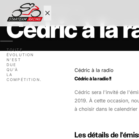
ACTUALITÉS
·
14 DÉCEMBRE 2019
Cédric à la ra
ACCUEIL
TOUTE
ÉVOLUTION
ROULAGE
N'EST
DUE
Cédric à la radio
QU'À
NEWS
LA
Cédric à la radio !!
COMPÉTITION.
Cédric sera l'invité de l'
L'ECURIE
2019. À cette occasion, no
à choisir dans le calendrie
BOUTIQUE
CONTACT
Les détails de l'émi