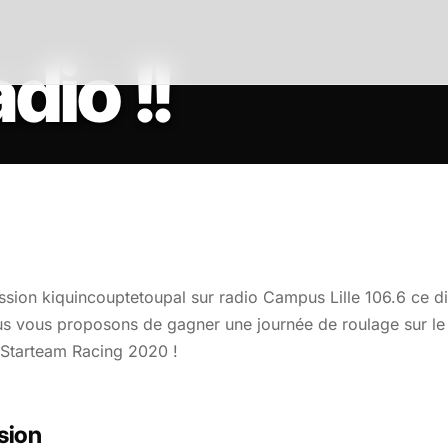
dio !!
émission kiquincouptetoupal sur radio Campus Lille 106.6 c
us vous proposons de gagner une journée de roulage sur le 
r Starteam Racing 2020 !
ssion