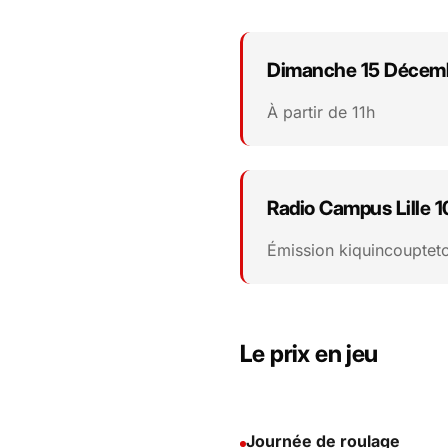
Dimanche 15 Décem
THÈME
À partir de 11h
CONNEXION
Radio Campus Lille 1
Émission kiquincouptet
Le prix en jeu
Journée de roulage