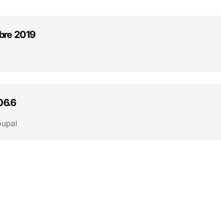
bre 2019
06.6
oupal