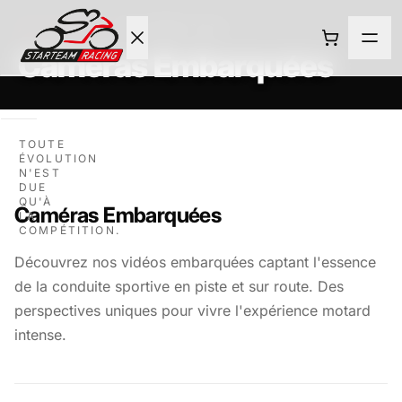
ACTUALITÉS
·
1 OCTOBRE 2020
Caméras Embarquées
ACCUEIL
TOUTE
ÉVOLUTION
ROULAGE
N'EST
DUE
QU'À
Caméras Embarquées
NEWS
LA
COMPÉTITION.
Découvrez nos vidéos embarquées captant l'essence
L'ECURIE
de la conduite sportive en piste et sur route. Des
perspectives uniques pour vivre l'expérience motard
BOUTIQUE
intense.
CONTACT