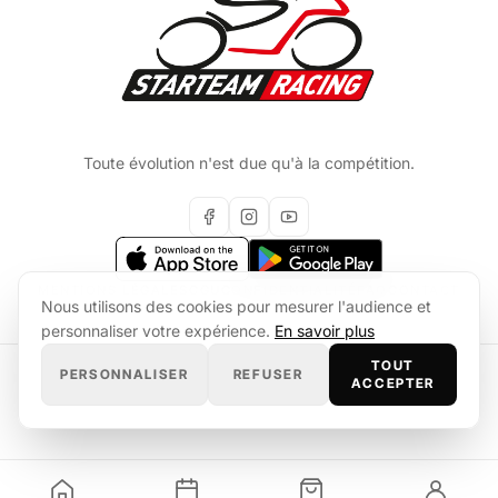
Toute évolution n'est due qu'à la compétition.
MENTIONS LÉGALES
CGU
CONFIDENTIALITÉ
FAQ
CONTACT
Nous utilisons des cookies pour mesurer l'audience et
personnaliser votre expérience.
En savoir plus
TOUT
PERSONNALISER
REFUSER
© 2026 Starteam Racing
ACCEPTER
Site developpe par
Quotineo