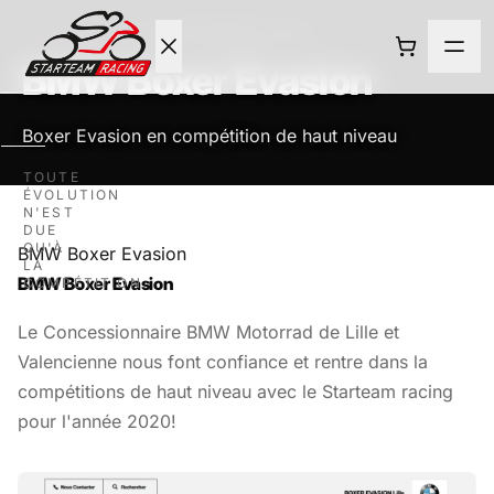
ACTUALITÉS
·
27 SEPTEMBRE 2020
BMW Boxer Evasion
Boxer Evasion en compétition de haut niveau
ACCUEIL
TOUTE
ÉVOLUTION
ROULAGE
N'EST
DUE
QU'À
BMW Boxer Evasion
NEWS
LA
BMW Boxer Evasion
COMPÉTITION.
L'ECURIE
Le Concessionnaire BMW Motorrad de Lille et
Valencienne nous font confiance et rentre dans la
compétitions de haut niveau avec le Starteam racing
BOUTIQUE
pour l'année 2020!
CONTACT