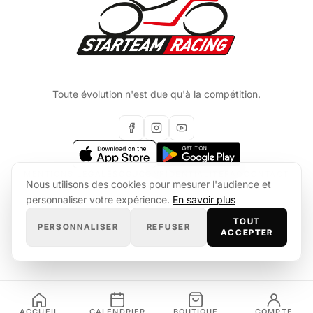
Toute évolution n'est due qu'à la compétition.
MENTIONS LÉGALES
CGU
CONFIDENTIALITÉ
FAQ
CONTACT
Nous utilisons des cookies pour mesurer l'audience et
personnaliser votre expérience.
En savoir plus
TOUT
PERSONNALISER
REFUSER
© 2026 Starteam Racing
ACCEPTER
Site developpe par
Quotineo
ACCUEIL
CALENDRIER
BOUTIQUE
COMPTE