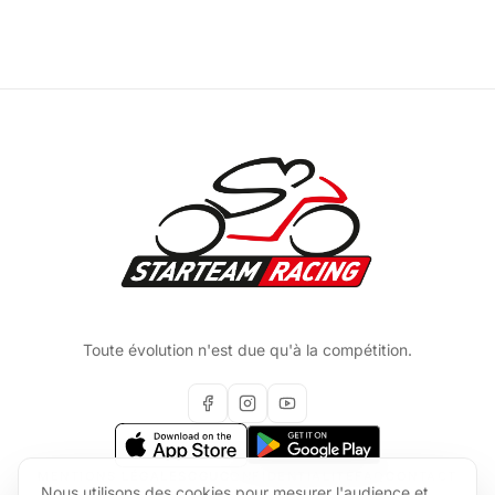
Toute évolution n'est due qu'à la compétition.
MENTIONS LÉGALES
CGU
CONFIDENTIALITÉ
FAQ
CONTACT
Nous utilisons des cookies pour mesurer l'audience et