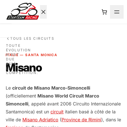
ACCUEIL
TOUS LES CIRCUITS
TOUTE
ÉVOLUTION
ROULAGE
N'EST
ITALIE — SANTA MONICA
DUE
Misano
QU'À
NEWS
LA
COMPÉTITION.
L'ECURIE
Le
circuit de Misano Marco-Simoncelli
(officiellement
Misano World Circuit Marco
BOUTIQUE
Simoncelli
, appelé avant 2006 Circuito Internazionale
Santamonica) est un
circuit
italien basé à côté de la
CONTACT
ville de
Misano Adriatico
(
Province de Rimini
), dans le