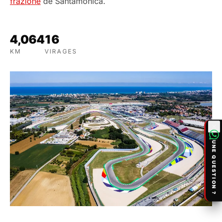
frazione
de Santamonica.
THÈME
4,064
16
KM
VIRAGES
CONNEXION
UNE QUESTION ?